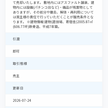
て売却いたします。 敷地内にはアスファルト舗装、建
物内には設備(パチンコ台など)・備品が残置物として
ありますが、その処分や撤去、解体・再利用について
は買主様の責任で行っていただくことが販売条件とな
ります。 ※建物情報:建物(遊技場、寄宿舎)2005.87㎡
(606.77坪)鉄骨造、平成7年築。
引渡
即可
取引態様
売主
更新日
2026-07-24