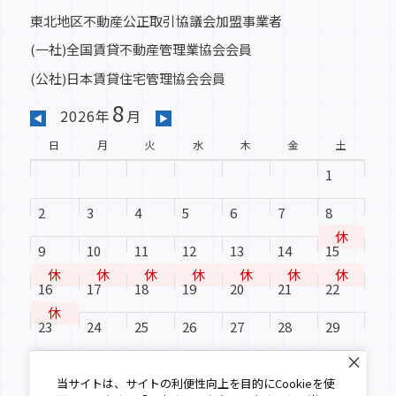
東北地区不動産公正取引協議会加盟事業者
(一社)全国賃貸不動産管理業協会会員
(公社)日本賃貸住宅管理協会会員
8
2026年
月
◀
▶
日
月
火
水
木
金
土
1
2
3
4
5
6
7
8
休
9
10
11
12
13
14
15
休
休
休
休
休
休
休
16
17
18
19
20
21
22
休
23
24
25
26
27
28
29
30
31
当サイトは、サイトの利便性向上を目的にCookieを使