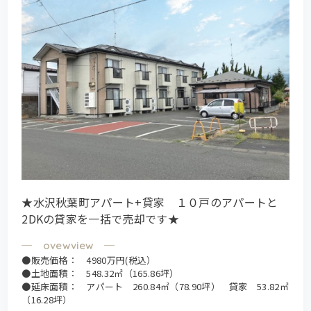
★水沢秋葉町アパート+貸家 １０戸のアパートと
2DKの貸家を一括で売却です★
●販売価格： 4980万円(税込）
●土地面積： 548.32㎡（165.86坪）
●延床面積： アパート 260.84㎡（78.90坪） 貸家 53.82㎡
（16.28坪）