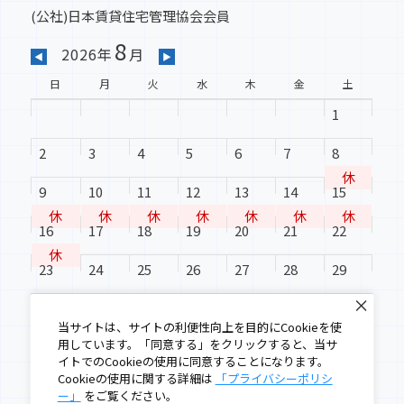
(公社)日本賃貸住宅管理協会会員
8
2026年
月
◀
▶
日
月
火
水
木
金
土
1
2
3
4
5
6
7
8
休
9
10
11
12
13
14
15
休
休
休
休
休
休
休
16
17
18
19
20
21
22
休
23
24
25
26
27
28
29
30
31
当サイトは、サイトの利便性向上を目的にCookieを使
用しています。「同意する」をクリックすると、当サ
イトでのCookieの使用に同意することになります。
Cookieの使用に関する詳細は
「プライバシーポリシ
ー」
をご覧ください。