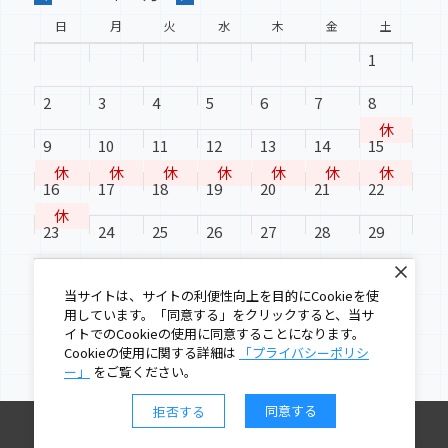
日
月
火
水
木
金
土
2024-08-30
1
水沢北塩加羅分譲地区画6 ご予約いただきまし
た
2
3
4
5
6
7
8
休
9
10
11
12
13
14
15
2024-08-30
休
休
休
休
休
休
休
★おススメ売地のご紹介★ 水沢南町
16
17
18
19
20
21
22
休
23
24
25
26
27
28
29
2024-07-02
★おススメ分譲地のご紹介★奥州市水沢真城字
30
31
北塩加羅宅地分譲地 全１６区画
当サイトは、サイトの利便性向上を目的にCookieを使
用しています。「同意する」をクリックすると、当サ
イトでのCookieの使用に同意することになります。
Cookieの使用に関する詳細は
「プライバシーポリシ
2024-06-28
ー」
をご覧ください。
水沢赤土田売地 ご成約いただきました
同意する
拒否する
©2023 - SugaKatsu Real Estate Co., Ltd.