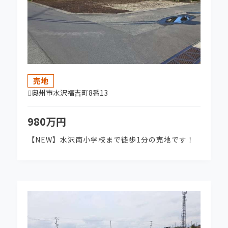
2026-06-30
★NEW売地★ 真城字北塩加羅 販売開始しま
した！
2026-05-29
★NEW売地★ 一関市山目三反田 販売開始し
売地
ました！
奥州市水沢福吉町8番13
2026-05-29
980万円
★NEW売地★ 水沢龍ケ馬場 販売開始しまし
【NEW】水沢南小学校まで徒歩1分の売地です！
た！
2026-05-29
★NEW売地★ 前沢新町 販売開始しました！
2026-05-08