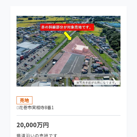
プロデュース2026 リチャード三世（出演：吉
田羊ほか） こちらをクリック！
2026-01-28
【賃貸仲介・管理業務終了のお知らせ】令和5年
よりアパート・貸家のご紹介は行っておりませ
ん。よろしくお願いいたします。
2025-12-23
★NEW★ 花巻上町 花巻アーケード商店街中
心地の売地販売開始しました！
売地
2025-11-13
花巻市実相寺8番1
奥州市水沢真城垣ノ内 中古住宅 ご成約いただ
きました。
20,000万円
県道沿いの売地です
2025-08-26