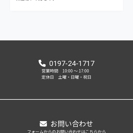
奥州市水沢南大鐘 中古住宅 ご成約いただきま
した。
2025-08-06
★区画7価格改定しました★ 真城字北塩加羅宅
地分譲地
0197-24-1717
2025-07-28
営業時間 10:00 ～ 17:00
奥州市前沢竹沢 区画3 ご予約いただきました
定休日 土曜・日曜・祝日
2025-06-19
★NEW分譲地★奥州市江刺大通りグランドステ
ージ 全8区画 販売開始しました！
お問い合わせ
2025-05-29
岩手日報ONLINEにも掲載されました。こちらを
フォームからのお問い合わせはこちらから