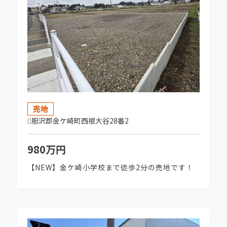
グランドステージ水沢北田 全23区 【１区画限
定特別価格】区画D→680万円で販売中‼
2026-04-07
前沢竹沢 南街区 お陰様で完売いたしました。
2026-04-01
★NEW★ 水沢北田分譲地【グランドステージ
売地
水沢北田 全23区】販売開始しました！
胆沢郡金ケ崎町西根大谷28番2
980万円
2026-04-01
★NEW売地★ 水沢福吉町 販売開始しまし
【NEW】金ケ崎小学校まで徒歩2分の売地です！
た！
2026-04-01
★NEW売地★ 金ケ崎町西根大前 販売開始し
ました！