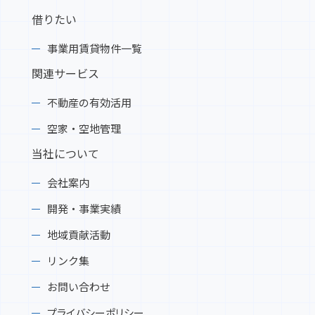
借りたい
2025-05-12
【イベント情報】松本明子トークショー開催し
事業用賃貸物件一覧
ます！令和7年5月25日（日）14：00～15：00
／開場13：30 プラザイン水沢 是非お越しく
関連サービス
ださい
不動産の有効活用
2025-04-22
空家・空地管理
★NEW分譲地★前沢竹沢（南街区）全4区画 建
当社について
築条件なしの一般販売開始しました！
会社案内
2025-04-07
開発・事業実績
【XYZ水沢】C棟1階南側②テナント募集中で
す！
地域貢献活動
リンク集
2025-03-13
お問い合わせ
山目十二神分譲地 南街区 お陰様で完売いたし
ました。
プライバシーポリシー