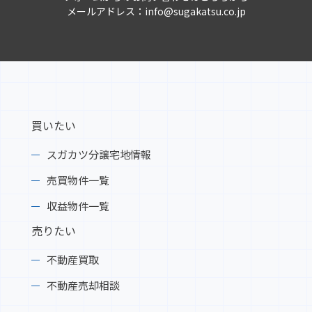
クリック！
メールアドレス：info@sugakatsu.co.jp
2025-05-26
「～空き家の未来を考える～松本明子トークシ
ョー」たくさんのご来場ありがとうございまし
た。mit岩手めんこいテレビOA頂きました。こ
ちらをクリック！
買いたい
スガカツ分譲宅地情報
2025-05-20
不動産売却・買取専門サイト イクラ不動産に
売買物件一覧
弊社のページが出来ました。詳しくはこちらを
収益物件一覧
検索！
売りたい
2025-05-19
不動産買取
山目十二神分譲地 西街区 お陰様で完売いたし
ました
不動産売却相談