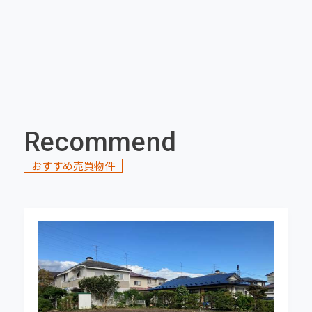
2026-06-30
★NEW売店舗★ 水沢東町 販売開始しまし
た！
2026-06-30
★NEW売店舗★ 水沢台町 販売開始しまし
た！
Recommend
おすすめ売買物件
2026-06-30
★NEW中古住宅★ 前沢古城北町 販売開始し
ました！
2026-06-30
★NEW売地★ 佐倉河蟹沢 販売開始しまし
た！