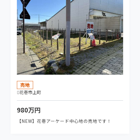
2026-03-17
一関市十二神【西街区Ⅱ】分譲地 残2区画 販
売開始しました！
2026-03-16
★賃料価格改定しました★テナント募集中で
す！XYZ水沢
売地
2026-03-11
花巻市上町
菅勝不動産協賛企画第2弾！ 9/12㈯ 石川さゆ
り ～プレミアム・アコースティックコンサート
980万円
～こちらをクリック！
【NEW】花巻アーケード中心地の売地です！
2026-03-11
菅勝不動産協賛企画第1弾！ 6/27㈯ パルコ・