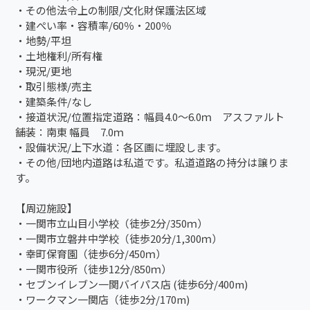
・その他法令上の制限/文化財保護法区域
・建ぺい率・容積率/60％・200％
・地勢/平坦
・土地権利/所有権
・現況/更地
・取引態様/売主
・建築条件/なし
・接道状況/位置指定道路：幅員4.0～6.0ｍ アスファルト
舗装：南東 幅員 7.0ｍ
・設備状況/上下水道：各区画に埋設します。
・その他/団地内道路は私道です。私道道路の持分は譲りま
す。
【周辺施設】
・一関市立山目小学校（徒歩2分/350ｍ）
・一関市立磐井中学校（徒歩20分/1,300ｍ）
・幸町保育園（徒歩6分/450ｍ）
・一関市役所（徒歩12分/850ｍ）
・セブンイレブン一関バイパス店 (徒歩6分/400m)
・ワークマン一関店（徒歩2分/170m)