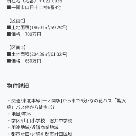
所在地（地番）〒021-0036
■一関市山目十二神6番4他
【区画C】
■土地面積(196.01㎡/59.29坪)
■価格 700万円
【区画D】
■土地面積(204.39㎡/61.82坪)
■価格 650万円
物件詳細
・交通/東北本線[一ノ関駅]から車で6分/なの花バス「黒沢
橋」バス停から徒歩1分
・地目/宅地
・学区/山目小学校 磐井中学校
・用途地域/近隣商業地域
・都市計画/非線引都市計画区域