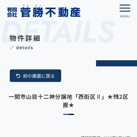
DETAILS
物件詳細
／ details
前の画面に戻る
一関市山目十二神分譲地「西街区Ⅱ」★残2区
画★