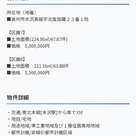
所在地（地番）
■奥州市水沢真城字北塩加羅２３番１他
【区画7】
■土地面積(224.36㎡/67.87坪)
■価格 5,000,000円
【区画8】
■土地面積 211.16㎡/63.88坪
■価格 5,500,000円
物件詳細
・交通/東北本線[水沢駅]から車で3分
・地目/宅地
・用途地域/準工業地域及び１種住居専用地域
・都市計画/非線引都市計画区域