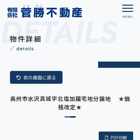
DETAILS
物件詳細
／ details
前の画面に戻る
奥州市水沢真城字北塩加羅宅地分譲地 ★価
格改定★
PDF印刷