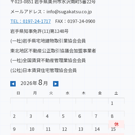
〒023-0851 岩手県奥州市水沢南町5番22号
メールアドレス：info@sugakatsu.co.jp
TEL：0197-24-1717
FAX：0197-24-0900
岩手県知事免許(11)第1248号
(一社)岩手県宅地建物取引業協会会員
東北地区不動産公正取引協議会加盟事業者
(一社)全国賃貸不動産管理業協会会員
(公社)日本賃貸住宅管理協会会員
8
2026年
月
◀
▶
日
月
火
水
木
金
土
1
2
3
4
5
6
7
8
休
9
10
11
12
13
14
15