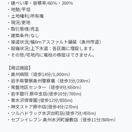
・建ぺい率・容積率/60％・200％
・地勢/平坦
・土地権利/所有権
・現況/更地
・取引態様/売主
・建築条件/なし
・接道状況/幅6ｍアスファルト舗装（奥州市道）
・設備状況/上下水道：各区画に埋設します。
・その他/宅地内に電柱の移設はできません。
【周辺施設】
・奥州病院（徒歩14分/1,000ｍ）
・岩手県警察奥州警察署（徒歩3分/190ｍ）
・常盤地区センター（徒歩9分/650ｍ）
・岩手銀行 原中支店(徒歩10分/700m)
・東水沢保育園 (徒歩12分/850m)
・神文ストア原中店(徒歩4分/270m)
・ツルハドラッグ水沢台町店(徒歩7分/450m)
・セブンイレブン 奥州水沢町屋敷店（徒歩11分/800ｍ）