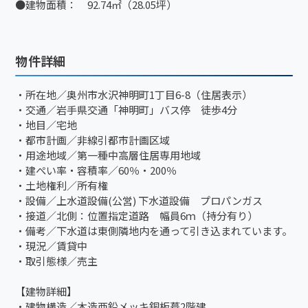
●建物面積： 92.74㎡（28.05坪）
物件詳細
・所在地／奥州市水沢神明町1丁目6-8（住居表示）
・交通／岩手県交通「神明町」バス停 徒歩4分
・地目／宅地
・都市計画／非線引都市計画区域
・用途地域／第一種中高層住居専用地域
・建ぺい率・容積率／60％・200％
・土地権利／所有権
・設備／上水道設備(公営) 下水道設備 プロパンガス
・接道／北側：位置指定道路 幅員6ｍ（持分有り）
・備考／下水道は東側隣地内を通って引き込まれています。
・現況／賃貸中
・取引態様／売主
【建物詳細】
・建物構造／木造亜鉛メッキ銅板葺2階建