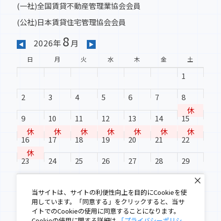
(一社)全国賃貸不動産管理業協会会員
(公社)日本賃貸住宅管理協会会員
8
2026年
月
◀
▶
日
月
火
水
木
金
土
1
2
3
4
5
6
7
8
休
9
10
11
12
13
14
15
休
休
休
休
休
休
休
16
17
18
19
20
21
22
休
23
24
25
26
27
28
29
30
31
当サイトは、サイトの利便性向上を目的にCookieを使
用しています。「同意する」をクリックすると、当サ
イトでのCookieの使用に同意することになります。
Cookieの使用に関する詳細は
「プライバシーポリシ