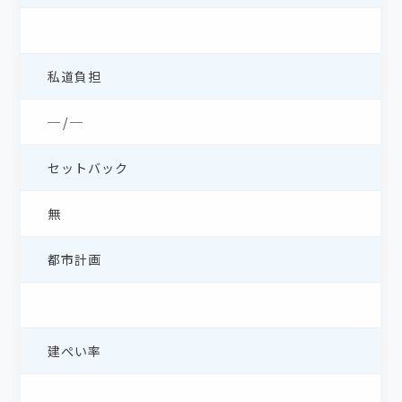
私道負担
─ / ─
セットバック
無
都市計画
建ぺい率