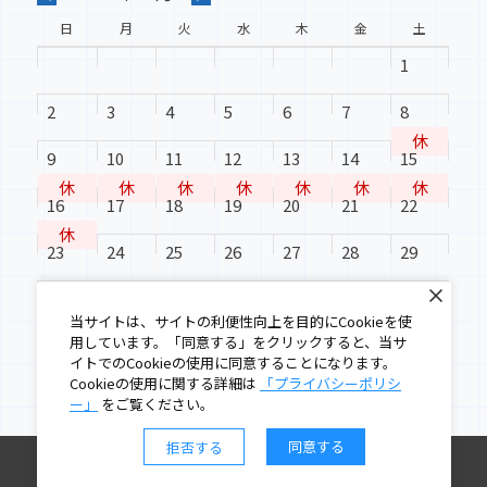
日
月
火
水
木
金
土
2024-08-30
1
水沢北塩加羅分譲地区画6 ご予約いただきまし
た
2
3
4
5
6
7
8
休
9
10
11
12
13
14
15
2024-08-30
休
休
休
休
休
休
休
★おススメ売地のご紹介★ 水沢南町
16
17
18
19
20
21
22
休
23
24
25
26
27
28
29
2024-07-02
★おススメ分譲地のご紹介★奥州市水沢真城字
30
31
北塩加羅宅地分譲地 全１６区画
当サイトは、サイトの利便性向上を目的にCookieを使
用しています。「同意する」をクリックすると、当サ
イトでのCookieの使用に同意することになります。
Cookieの使用に関する詳細は
「プライバシーポリシ
2024-06-28
ー」
をご覧ください。
水沢赤土田売地 ご成約いただきました
同意する
拒否する
©2023 - SugaKatsu Real Estate Co., Ltd.