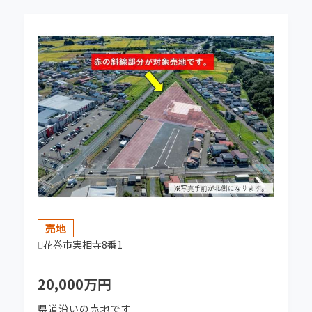
プロデュース2026 リチャード三世（出演：吉
田羊ほか） こちらをクリック！
2026-01-28
【賃貸仲介・管理業務終了のお知らせ】令和5年
よりアパート・貸家のご紹介は行っておりませ
ん。よろしくお願いいたします。
2025-12-23
★NEW★ 花巻上町 花巻アーケード商店街中
心地の売地販売開始しました！
売地
2025-11-13
花巻市実相寺8番1
奥州市水沢真城垣ノ内 中古住宅 ご成約いただ
きました。
20,000万円
県道沿いの売地です
2025-08-26