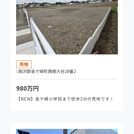
グランドステージ水沢北田 全23区 【１区画限
定特別価格】区画D→680万円で販売中‼
2026-04-07
前沢竹沢 南街区 お陰様で完売いたしました。
2026-04-01
★NEW★ 水沢北田分譲地【グランドステージ
売地
水沢北田 全23区】販売開始しました！
胆沢郡金ケ崎町西根大谷28番2
980万円
2026-04-01
★NEW売地★ 水沢福吉町 販売開始しまし
【NEW】金ケ崎小学校まで徒歩2分の売地です！
た！
2026-04-01
★NEW売地★ 金ケ崎町西根大前 販売開始し
ました！