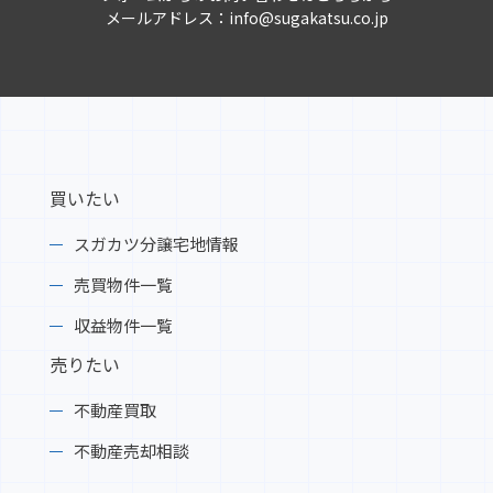
クリック！
メールアドレス：info@sugakatsu.co.jp
2025-05-26
「～空き家の未来を考える～松本明子トークシ
ョー」たくさんのご来場ありがとうございまし
た。mit岩手めんこいテレビOA頂きました。こ
ちらをクリック！
買いたい
スガカツ分譲宅地情報
2025-05-20
不動産売却・買取専門サイト イクラ不動産に
売買物件一覧
弊社のページが出来ました。詳しくはこちらを
収益物件一覧
検索！
売りたい
2025-05-19
不動産買取
山目十二神分譲地 西街区 お陰様で完売いたし
ました
不動産売却相談