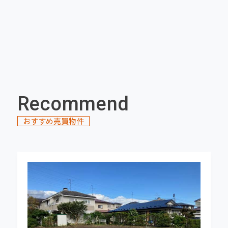
2026-06-30
★NEW売店舗★ 水沢東町 販売開始しまし
た！
2026-06-30
★NEW売店舗★ 水沢台町 販売開始しまし
た！
Recommend
おすすめ売買物件
2026-06-30
★NEW中古住宅★ 前沢古城北町 販売開始し
ました！
2026-06-30
★NEW売地★ 佐倉河蟹沢 販売開始しまし
た！