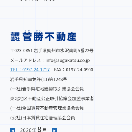
2025-03-07
奥州市水沢羽田町明正 ご成約いただきまし
た。
2025-02-14
〒023-0851 岩手県奥州市水沢南町5番22号
山目十二神分譲地 北街区 お陰様で完売いたし
メールアドレス：info@sugakatsu.co.jp
ました。
TEL：0197-24-1717
FAX：0197-24-0900
岩手県知事免許(11)第1248号
2024-10-08
(一社)岩手県宅地建物取引業協会会員
★価格改定しました★ 奥州市水沢真城字北塩
加羅分譲地 全17区画
東北地区不動産公正取引協議会加盟事業者
(一社)全国賃貸不動産管理業協会会員
2024-10-08
(公社)日本賃貸住宅管理協会会員
★価格改定しました★ 金ケ崎駅前ステーショ
8
ンアベニュー第2期分譲地 全5区画
2026年
月
◀
▶