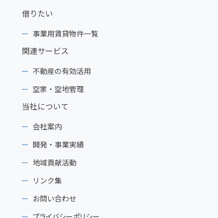
借りたい
2025-05-12
【イベント情報】松本明子トークショー開催し
事業用賃貸物件一覧
ます！令和7年5月25日（日）14：00～15：00
／開場13：30 プラザイン水沢 是非お越しく
関連サービス
ださい
不動産の有効活用
2025-04-22
空家・空地管理
★NEW分譲地★前沢竹沢（南街区）全4区画 建
当社について
築条件なしの一般販売開始しました！
会社案内
2025-04-07
開発・事業実績
【XYZ水沢】C棟1階南側②テナント募集中で
す！
地域貢献活動
リンク集
2025-03-13
お問い合わせ
山目十二神分譲地 南街区 お陰様で完売いたし
ました。
プライバシーポリシー