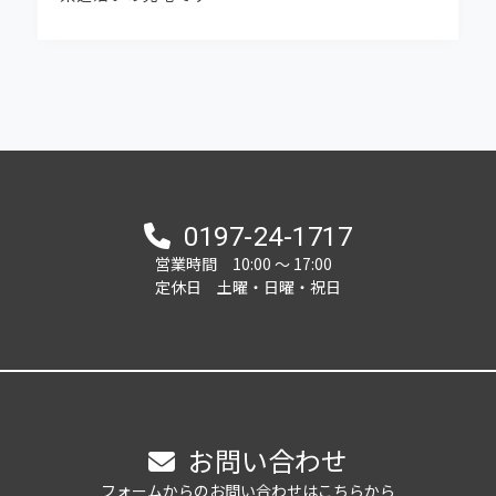
奥州市水沢南大鐘 中古住宅 ご成約いただきま
した。
2025-08-06
★区画7価格改定しました★ 真城字北塩加羅宅
地分譲地
0197-24-1717
2025-07-28
営業時間 10:00 ～ 17:00
奥州市前沢竹沢 区画3 ご予約いただきました
定休日 土曜・日曜・祝日
2025-06-19
★NEW分譲地★奥州市江刺大通りグランドステ
ージ 全8区画 販売開始しました！
お問い合わせ
2025-05-29
岩手日報ONLINEにも掲載されました。こちらを
フォームからのお問い合わせはこちらから