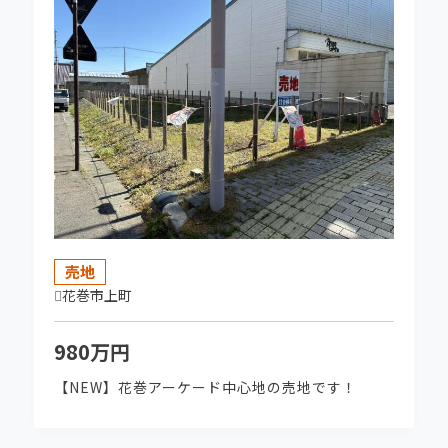
2026-03-17
一関市十二神【西街区Ⅱ】分譲地 残2区画 販
売開始しました！
2026-03-16
★賃料価格改定しました★テナント募集中で
す！XYZ水沢
売地
2026-03-11
花巻市上町
菅勝不動産協賛企画第2弾！ 9/12㈯ 石川さゆ
り ～プレミアム・アコースティックコンサート
980万円
～こちらをクリック！
【NEW】花巻アーケード中心地の売地です！
2026-03-11
菅勝不動産協賛企画第1弾！ 6/27㈯ パルコ・