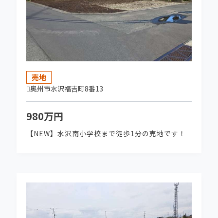
2026-06-30
★NEW売地★ 真城字北塩加羅 販売開始しま
した！
2026-05-29
★NEW売地★ 一関市山目三反田 販売開始し
売地
ました！
奥州市水沢福吉町8番13
2026-05-29
980万円
★NEW売地★ 水沢龍ケ馬場 販売開始しまし
【NEW】水沢南小学校まで徒歩1分の売地です！
た！
2026-05-29
★NEW売地★ 前沢新町 販売開始しました！
2026-05-08